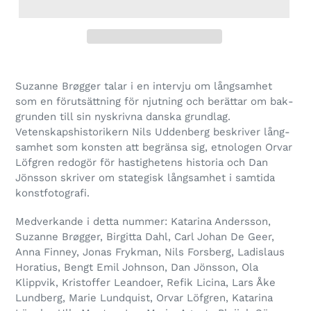
Suzanne Brøgger talar i en inter­vju om lång­sam­het
som en för­ut­sätt­ning för njut­ning och berät­tar om bak­
grun­den till sin nyskrivna danska grund­lag.
Vetenskapshistorikern Nils Uddenberg beskri­ver lång­
sam­het som kons­ten att begränsa sig, etno­lo­gen Orvar
Löfgren redo­gör för has­tig­he­tens histo­ria och Dan
Jönsson skri­ver om sta­te­gisk lång­sam­het i sam­tida
konstfotografi.
Medverkande i detta num­mer: Katarina Andersson,
Suzanne Brøgger, Birgitta Dahl, Carl Johan De Geer,
Anna Finney, Jonas Frykman, Nils Forsberg, Ladislaus
Horatius, Bengt Emil Johnson, Dan Jönsson, Ola
Klippvik, Kristoffer Leandoer, Refik Licina, Lars Åke
Lundberg, Marie Lundquist, Orvar Löfgren, Katarina