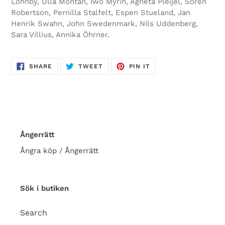
Lönnby, Ulla Montan, Iwo Myrin, Agneta Pleijel, Sören
Robertson, Pernilla Stalfelt, Espen Stueland, Jan
Henrik Swahn, John Swedenmark, Nils Uddenberg,
Sara Villius, Annika Öhrner.
SHARE
TWEET
PIN
SHARE
TWEET
PIN IT
ON
ON
ON
FACEBOOK
TWITTER
PINTEREST
Ångerrätt
Ångra köp / Ångerrätt
Sök i butiken
Search