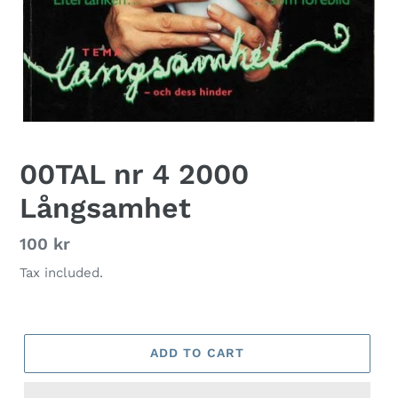
00TAL nr 4 2000
Långsamhet
Regular
100 kr
price
Tax included.
ADD TO CART