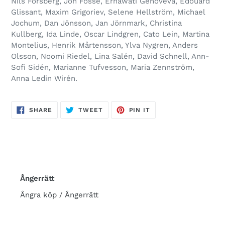
Nils Forsberg, Jon Fosse, Ernawati Genoveva, Édouard
Glissant, Maxim Grigoriev, Selene Hellström, Michael
Jochum, Dan Jönsson, Jan Jörnmark, Christina
Kullberg, Ida Linde, Oscar Lindgren, Cato Lein, Martina
Montelius, Henrik Mårtensson, Ylva Nygren, Anders
Olsson, Noomi Riedel, Lina Salén, David Schnell, Ann-
Sofi Sidén, Marianne Tufvesson, Maria Zennström,
Anna Ledin Wirén.
SHARE
TWEET
PIN
SHARE
TWEET
PIN IT
ON
ON
ON
FACEBOOK
TWITTER
PINTEREST
Ångerrätt
Ångra köp / Ångerrätt