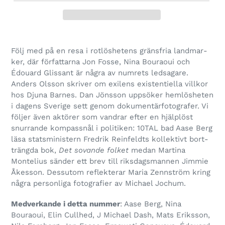
Följ med på en resa i rot­lös­he­tens gräns­fria land­mar­
ker, där för­fat­tarna Jon Fosse, Nina Bouraoui och
Édou­ard Glissant är några av num­rets led­sa­gare.
Anders Olsson skri­ver om exi­lens exi­sten­ti­ella vill­kor
hos Djuna Barnes. Dan Jönsson upp­sö­ker hem­lös­he­ten
i dagens Sverige sett genom doku­men­tär­fo­to­gra­fer. Vi
föl­jer även aktö­rer som vand­rar efter en hjälp­löst
snur­rande kom­passnål i poli­ti­ken: 10TAL bad Aase Berg
läsa stats­mi­nis­tern Fredrik Reinfeldts kol­lek­tivt bort­
trängda bok,
Det sovande fol­ket
medan Martina
Montelius sän­der ett brev till riks­dags­man­nen Jimmie
Åkes­son. Dessutom reflek­te­rar Maria Zennström kring
några per­son­liga foto­gra­fier av Michael Jochum.
Medverkande i detta num­mer
: Aase Berg, Nina
Bouraoui, Elin Cullhed, J Michael Dash, Mats Eriksson,