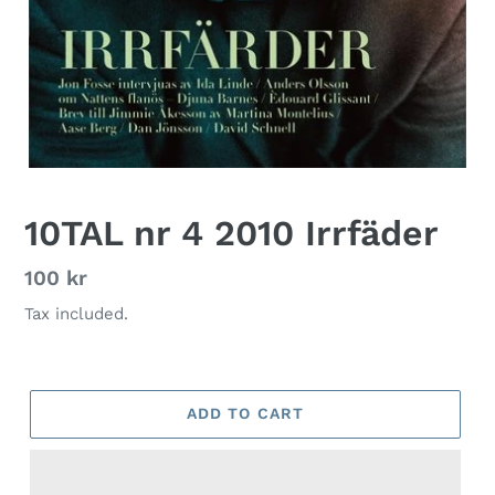
10TAL nr 4 2010 Irrfäder
Regular
100 kr
price
Tax included.
ADD TO CART