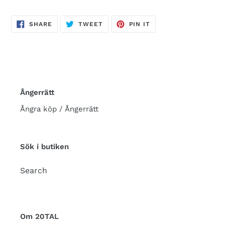
SHARE
TWEET
PIN
SHARE
TWEET
PIN IT
ON
ON
ON
FACEBOOK
TWITTER
PINTEREST
Ångerrätt
Ångra köp / Ångerrätt
Sök i butiken
Search
Om 20TAL