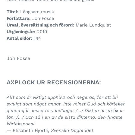
Titel:
Långsam musik
Författare:
Jon Fosse
Urval, över­sätt­ning och för­ord:
Marie Lundquist
Utgivningsår:
2010
Antal sidor:
144
Jon Fosse
AXPLOCK UR RECENSIONERNA:
Allt som är vik­tigt upp­hävs och nege­ras, för att bli
syn­ligt som något annat. Inte minst Gud och kär­le­ken
genom­går dessa för­vand­lingar /…/ Dikten är en åkal­
lan. /…/ Och så i en av de sista dik­terna, den finaste
kär­lekspo­esi
—
Elisabeth Hjorth
, Svenska Dagbladet