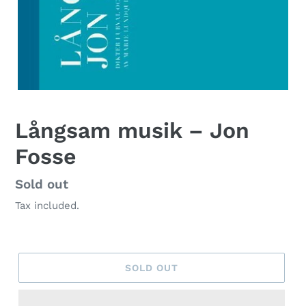
Långsam musik – Jon
Fosse
Regular
Sold out
price
Tax included.
SOLD OUT