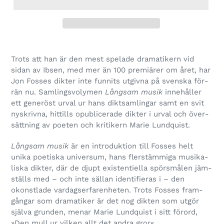
Trots att han är den mest spe­lade dra­ma­ti­kern vid
sidan av Ibsen, med mer än 100 pre­miä­rer om året, har
Jon Fosses dik­ter inte fun­nits utgivna på svenska för­
rän nu. Samlingsvolymen
Långsam musik
inne­hål­ler
ett gene­röst urval ur hans dikt­sam­lingar samt en svit
nyskrivna, hit­tills opub­li­ce­rade dik­ter i urval och över­
sätt­ning av poe­ten och kri­ti­kern Marie Lundquist.
Långsam musik
är en intro­duk­tion till Fosses helt
unika poe­tiska uni­ver­sum, hans fler­stäm­miga musi­ka­
liska dik­ter, där de djupt exi­sten­ti­ella spörsmå­len jäm­
ställs med – och inte säl­lan iden­ti­fie­ras i – den
okonst­lade var­dags­er­fa­ren­he­ten. Trots Fosses fram­
gångar som dra­ma­ti­ker är det nog dik­ten som utgör
själva grun­den, menar Marie Lundquist i sitt för­ord,
»Den mull ur vil­ken allt det andra gror«.