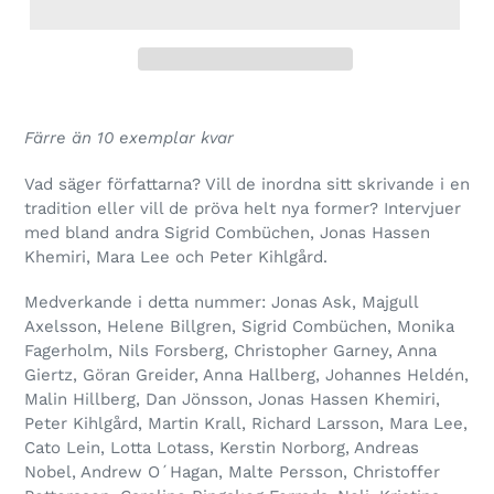
Färre än 10 exemplar kvar
Vad säger för­fat­tarna? Vill de inordna sitt skri­vande i en
tra­di­tion eller vill de pröva helt nya for­mer? Intervjuer
med bland andra Sigrid Combüchen, Jonas Hassen
Khemiri, Mara Lee och Peter Kihlgård.
Medverkande i detta num­mer: Jonas Ask, Majgull
Axelsson, Helene Billgren, Sigrid Combüchen, Monika
Fagerholm, Nils Forsberg, Christopher Garney, Anna
Giertz, Göran Greider, Anna Hallberg, Johannes Heldén,
Malin Hillberg, Dan Jönsson, Jonas Hassen Khemiri,
Peter Kihlgård, Martin Krall, Richard Larsson, Mara Lee,
Cato Lein, Lotta Lotass, Kerstin Norborg, Andreas
Nobel, Andrew O´Hagan, Malte Persson, Christoffer