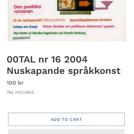
00TAL nr 16 2004
Nuskapande språkkonst
Regular
100 kr
price
Tax included.
ADD TO CART