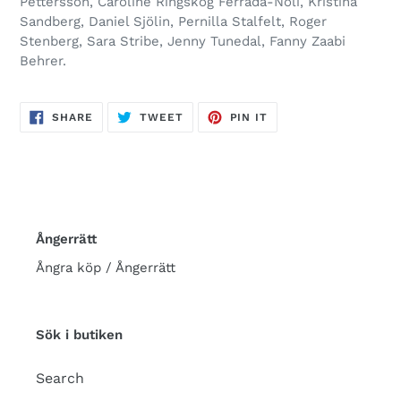
Pettersson, Caroline Ringskog Ferrada-Noli, Kristina
Sandberg, Daniel Sjölin, Pernilla Stalfelt, Roger
Stenberg, Sara Stribe, Jenny Tunedal, Fanny Zaabi
Behrer.
SHARE
TWEET
PIN
SHARE
TWEET
PIN IT
ON
ON
ON
FACEBOOK
TWITTER
PINTEREST
Ångerrätt
Ångra köp / Ångerrätt
Sök i butiken
Search