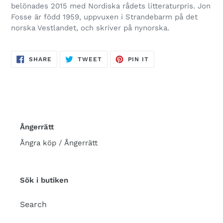
belönades 2015 med Nordiska rådets litteraturpris. Jon
Fosse är född 1959, uppvuxen i Strandebarm på det
norska Vestlandet, och skriver på nynorska.
SHARE
TWEET
PIN
SHARE
TWEET
PIN IT
ON
ON
ON
FACEBOOK
TWITTER
PINTEREST
Ångerrätt
Ångra köp / Ångerrätt
Sök i butiken
Search