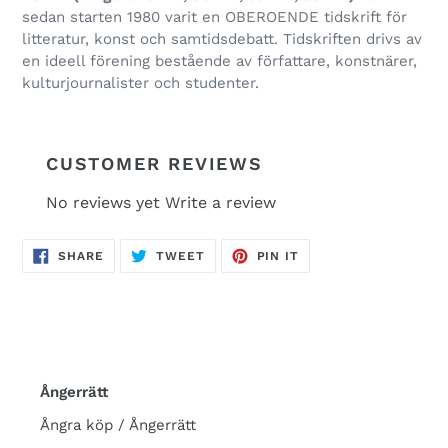
sedan star­ten 1980 varit en OBE­RO­ENDE tid­skrift för
lit­te­ra­tur, konst och samtidsdebatt. Tidskriften drivs av
en ide­ell för­e­ning bestå­ende av för­fat­tare, konst­nä­rer,
kul­tur­jour­na­lis­ter och studenter.
CUSTOMER REVIEWS
No reviews yet
Write a review
SHARE
TWEET
PIN
SHARE
TWEET
PIN IT
ON
ON
ON
FACEBOOK
TWITTER
PINTEREST
Ångerrätt
Ångra köp / Ångerrätt