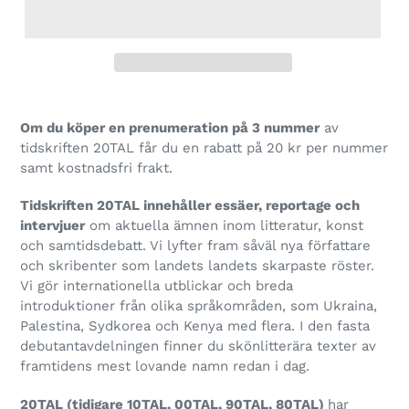
Om du köper en prenumeration på 3 nummer
av
tidskriften 20TAL får du en rabatt på 20 kr per nummer
samt kostnadsfri frakt.
Tidskriften 20TAL inne­hål­ler essäer, repor­tage och
intervjuer
om aktu­ella ämnen inom litteratur, konst
och samtidsdebatt. Vi lyfter fram såväl nya författare
och skribenter som landets lan­dets skar­paste röster.
Vi gör internationella utblickar och breda
introduktioner från olika språkområden, som Ukraina,
Palestina, Sydkorea och Kenya med flera. I den fasta
debutantavdelningen finner du skönlitterära texter av
framtidens mest lovande namn redan i dag.
20TAL (tidi­gare 10TAL, 00TAL, 90TAL, 80TAL)
har