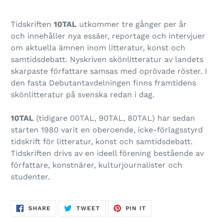
Tidskriften
10TAL
utkommer tre gånger per år
och inne­hål­ler nya essäer, repor­tage och intervjuer
om aktu­ella ämnen inom litteratur, konst och
samtidsdebatt. Nyskriven skön­lit­te­ra­tur av lan­dets
skar­paste för­fat­tare sam­sas med oprö­vade rös­ter. I
den fasta Debutantavdelningen finns framtidens
skönlitteratur på svenska redan i dag.
10TAL
(tidi­gare 00TAL, 90TAL, 80TAL) har sedan
star­ten 1980 varit en obe­ro­ende, icke-förlagsstyrd
tid­skrift för lit­te­ra­tur, konst och samtidsdebatt.
Tidskriften drivs av en ide­ell för­e­ning bestå­ende av
för­fat­tare, konst­nä­rer, kul­tur­jour­na­lis­ter och
studenter.
SHARE
TWEET
PIN
SHARE
TWEET
PIN IT
ON
ON
ON
FACEBOOK
TWITTER
PINTEREST