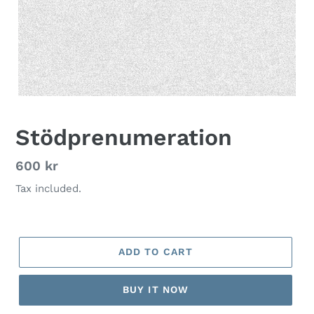
Stödprenumeration
Regular
600 kr
price
Tax included.
ADD TO CART
BUY IT NOW